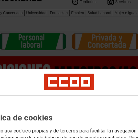
Territorios
Servicios
 y Concertada
Universidad
Formacion
Empleo
Salud Laboral
Mujer e Igual
tica de cookies
io usa cookies propias y de terceros para facilitar la navegación
 información de estadísticas de uso de nuestros visitantes. Pu