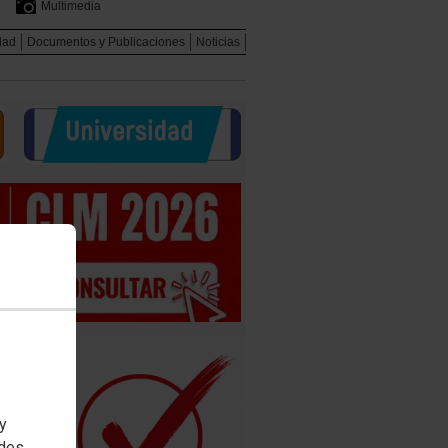
Multimedia
dad
Documentos y Publicaciones
Noticias
 y
edes