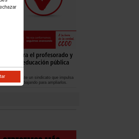
rechazar
joras para el profesorado y
 para la educación pública
tar
 cuando existe un sindicato que impulsa
to y sigue trabajando para ampliarlos.