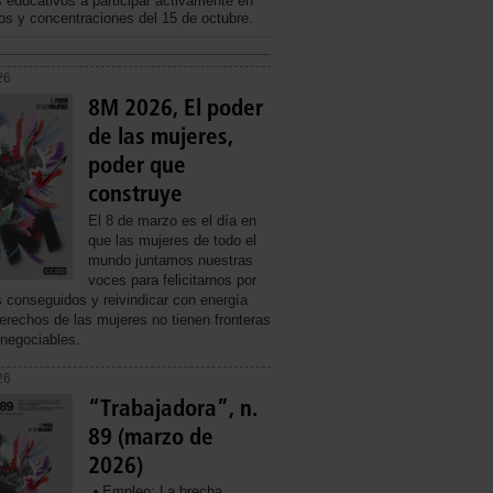
s educativos a participar activamente en
ros y concentraciones del 15 de octubre.
26
8M 2026, El poder
de las mujeres,
poder que
construye
El 8 de marzo es el día en
que las mujeres de todo el
mundo juntamos nuestras
voces para felicitarnos por
s conseguidos y reivindicar con energía
erechos de las mujeres no tienen fronteras
 negociables.
26
“Trabajadora”, n.
89 (marzo de
2026)
Empleo: La brecha