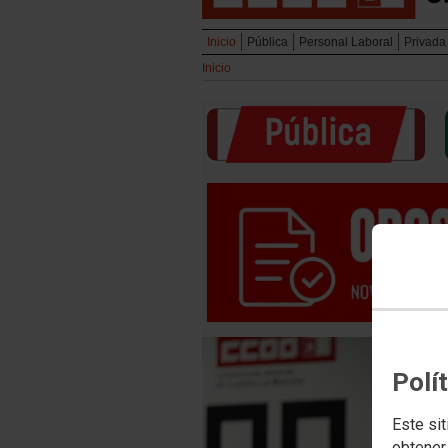
Inicio
Pública
Personal Laboral
Privada
Inicio
Polí
Este sit
obtener