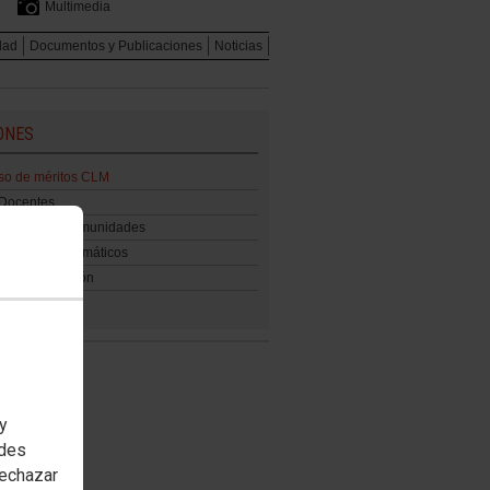
Multimedia
dad
Documentos y Publicaciones
Noticias
ONES
so de méritos CLM
 Docentes
iones resto comunidades
amientos telemáticos
rado de religión
 y
edes
rechazar