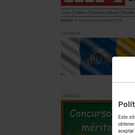
Inicio
Pública
Personal Laboral
Privada
Empleo
Concurso de méritos CLM
12/12/2024
14/08/2023
Polí
Este sit
obtener
aceptar 