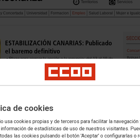
Territorios
Servicios
 y Concertada
Universidad
Formacion
Empleo
Salud Laboral
Mujer e Igual
SECCI
ESTABILIZACIÓN CANARIAS: Publicado
el baremo definitivo
Concur
Bolsas
Plazo para ejercer la opción o la renuncia: del 13 al 19 de
diciembre de 2024, ambos inclusive.
Oposic
La Resolución de aspirantes con nombramiento provisional
Llamam
como funcionarios de carrera, con efectos 31 de diciembre
de 2024, se publicará inmediatamente finalizado el plazo
Profeso
de renuncias y opciones previsto.
tica de cookies
Asignación definitiva de destinos a los
aspirantes seleccionados en el proceso
io usa cookies propias y de terceros para facilitar la navegación
selectivo de ingreso por concurso de
 información de estadísticas de uso de nuestros visitantes. Pu
méritos
todas las cookies pulsando el botón 'Aceptar' o configurarlas o 
Plazo Retirada credencial para su entrega en el centro