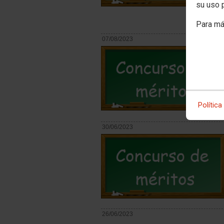
su uso 
Para má
07/08/2023
Política
30/06/2023
26/06/2023