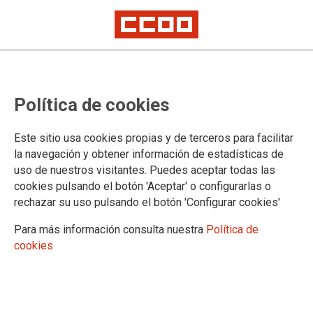
Política de cookies
Este sitio usa cookies propias y de terceros para facilitar
SECCIONES
la navegación y obtener información de estadísticas de
uso de nuestros visitantes. Puedes aceptar todas las
CENTROS DE ATENCIÓN A PERSONAS CON DISCAPACIDAD
cookies pulsando el botón 'Aceptar' o configurarlas o
Resumen de Discapacidad
rechazar su uso pulsando el botón 'Configurar cookies'
Boletín informativo
Convenio Colectivo
Para más información consulta nuestra
Política de
Acuerdos Autonómicos CLM
cookies
Tabla Salarial
CENTROS DE MENORES
Resumen de menores
Boletín informativo