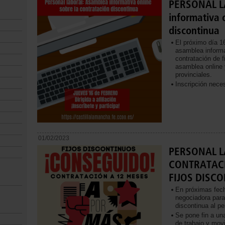
PERSONAL L
informativa 
discontinua
El próximo día 1
asamblea informat
contratación de f
asamblea online 
provinciales.
Inscripción neces
01/02/2023
PERSONAL L
CONTRATACI
FIJOS DISC
En próximas fec
negociadora para 
discontinua al pe
Se pone fin a un
de trabajo y movi