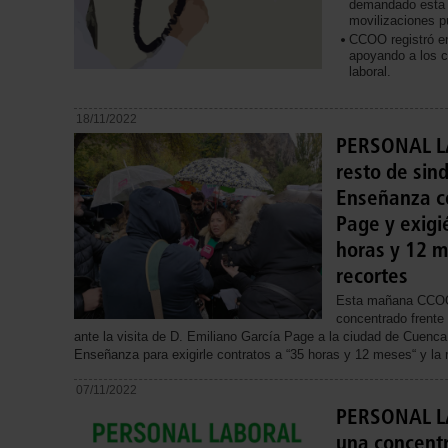
demandado esta 
movilizaciones p
CCOO registró en
apoyando a los c
laboral.
18/11/2022
PERSONAL LA
resto de sind
Enseñanza c
Page y exigi
horas y 12 m
recortes
Esta mañana CCOO
concentrado frente 
ante la visita de D. Emiliano García Page a la ciudad de Cuenca 
Enseñanza para exigirle contratos a “35 horas y 12 meses“ y la r
07/11/2022
PERSONAL L
una concentr