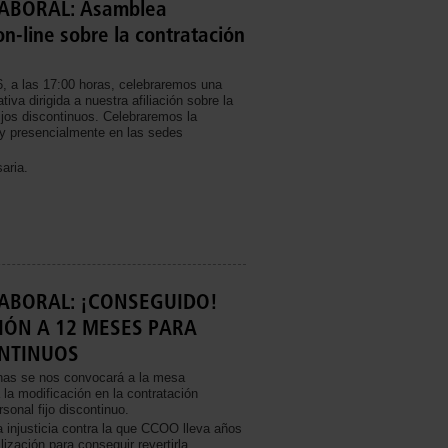
ABORAL: Asamblea
on-line sobre la contratación
6, a las 17:00 horas, celebraremos una
iva dirigida a nuestra afiliación sobre la
ijos discontinuos. Celebraremos la
y presencialmente en las sedes
aria.
ABORAL: ¡CONSEGUIDO!
ÓN A 12 MESES PARA
ONTINUOS
has se nos convocará a la mesa
la modificación en la contratación
rsonal fijo discontinuo.
a injusticia contra la que CCOO lleva años
lización para conseguir revertirla.