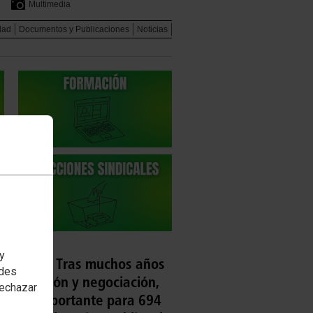
Multimedia
dad
Documentos y Publicaciones
Noticias
 y
ABORAL: Tras muchos años
edes
movilización y negociación,
rechazar
a muy importante para 694