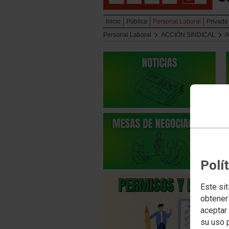
Inicio
Pública
Personal Laboral
Privada
Personal Laboral
ACCIÓN SINDICAL
A
Polí
Este sit
obtener
aceptar 
su uso 