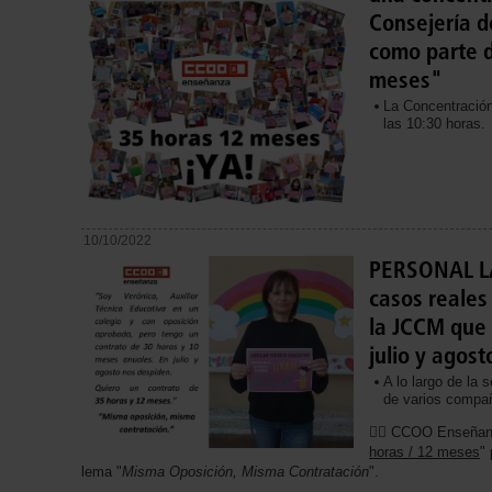
Consejería d
como parte 
meses"
La Concentración
las 10:30 horas.
10/10/2022
PERSONAL L
casos reales
la JCCM que 
julio y agost
A lo largo de la
de varios compa
✊🏼 CCOO Enseñan
horas / 12 meses
"
lema "
Misma Oposición, Misma Contratación
".