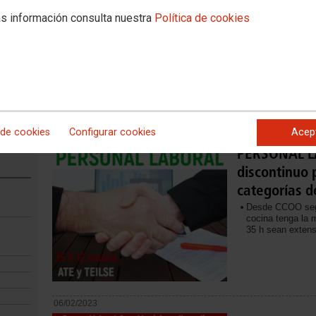
profesionale
s información consulta nuestra
Política de cookies
CLM
Hoy es un día im
de la consejería
Se pone fin a su 
596 plazas de AT
de 12 meses al 
La contratación 
 de cookies
Configurar cookies
Acep
24/04/2023
PERSONAL LA
discontinuo 
categorías d
Desde CCOO segu
cocina tenga la 
35 h sean extens
06/02/2023