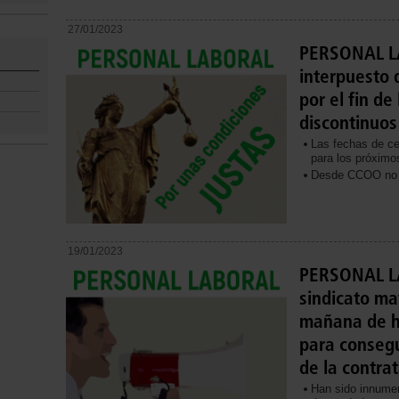
27/01/2023
PERSONAL L
interpuesto
por el fin de 
discontinuos
Las fechas de ce
para los próximo
Desde CCOO no f
19/01/2023
PERSONAL L
sindicato may
mañana de h
para consegu
de la contra
Han sido innumer