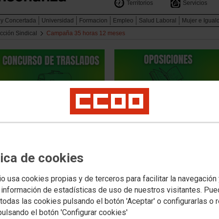
Territorios
Servicios
 y Concertada
Universidad
Formacion
Empleo
Salud Laboral
Mujer e Igual
cción Sindical
Campaña 35 horas 12 meses
tica de cookies
17/05/2023
io usa cookies propias y de terceros para facilitar la navegación
PERSONAL L
 información de estadísticas de uso de nuestros visitantes. Pu
de presión, 
todas las cookies pulsando el botón 'Aceptar' o configurarlas o 
hoy es un dí
pulsando el botón 'Configurar cookies'