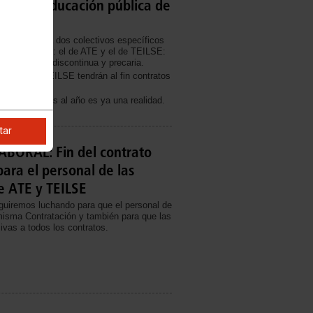
s de la educación pública de
portante para dos colectivos específicos
 de Educación: el de ATE y el de TEILSE:
contratación discontinua y precaria.
E y 18 de TEILSE tendrán al fin contratos
año.
de doce meses al año es ya una realidad.
tar
BORAL: Fin del contrato
para el personal de las
e ATE y TEILSE
iremos luchando para que el personal de
misma Contratación y también para que las
ivas a todos los contratos.