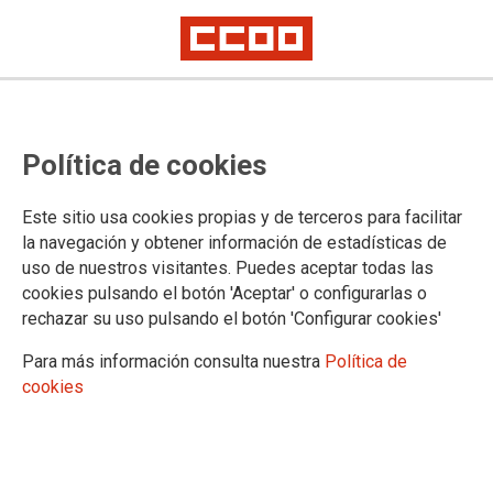
PERMISOS, LICENCIAS Y EXCEDENCIAS DOCENTES
Actualizados tras publicación de la
Resolución de
Política de cookies
02/10/2024
, de la Dirección General de Autónomos, Trabajo y
Economía Social, por la que se acepta el depósito y se
Este sitio usa cookies propias y de terceros para facilitar
dispone la publicación del acuerdo por el que se adecúa a la
la navegación y obtener información de estadísticas de
legislación vigente el II Plan para la conciliación de la vida
uso de nuestros visitantes. Puedes aceptar todas las
personal, familiar y laboral de las empleadas públicas y de
cookies pulsando el botón 'Aceptar' o configurarlas o
los empleados públicos de la Administración de la Junta de
rechazar su uso pulsando el botón 'Configurar cookies'
Comunidades de Castilla-La Mancha.
Permisos por motivos de salud de un familiar o
Para más información consulta nuestra
Política de
conviviente
cookies
PERMISOS PARA LA CONCILIACIÓN FAMILIAR
PERMISOS POR CUIDADOS DE UN FAMILIAR
OTROS PERMISOS