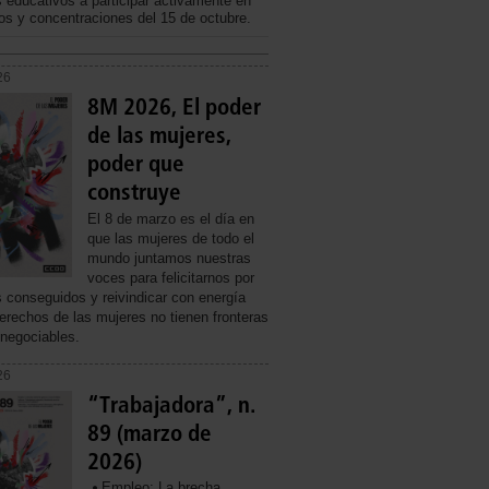
s educativos a participar activamente en
ros y concentraciones del 15 de octubre.
26
8M 2026, El poder
de las mujeres,
poder que
construye
El 8 de marzo es el día en
que las mujeres de todo el
mundo juntamos nuestras
voces para felicitarnos por
s conseguidos y reivindicar con energía
erechos de las mujeres no tienen fronteras
 negociables.
26
“Trabajadora”, n.
89 (marzo de
2026)
Empleo: La brecha