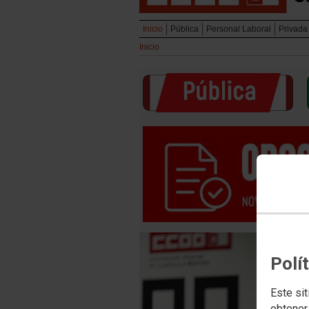
Inicio
Pública
Personal Laboral
Privada
Inicio
Polí
Este sit
obtener