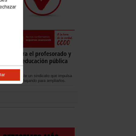
rechazar
joras para el profesorado y
 para la educación pública
tar
 cuando existe un sindicato que impulsa
to y sigue trabajando para ampliarlos.