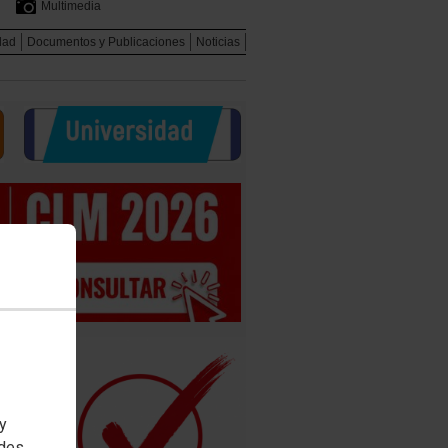
Multimedia
dad
Documentos y Publicaciones
Noticias
 y
edes