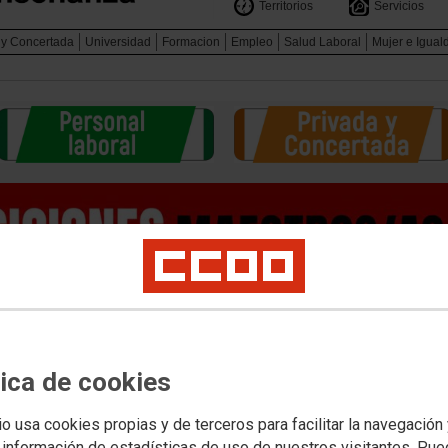
Territorios
Servicios
 y Concertada
Universidad
Formacion
Empleo
Salud Laboral
Mujer e Igual
tica de cookies
io usa cookies propias y de terceros para facilitar la navegación
 información de estadísticas de uso de nuestros visitantes. Pu