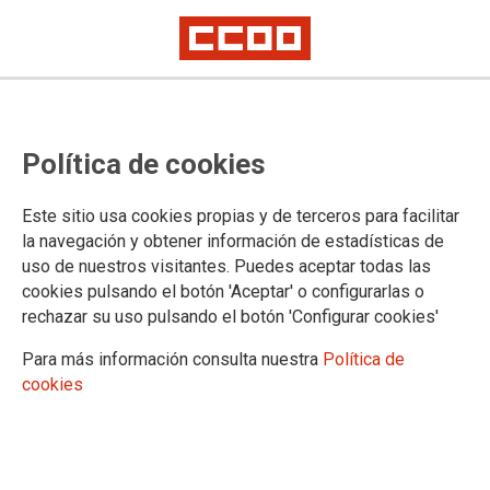
DOCUMENTOS Y PUBLICACIONES
Política de cookies
Publicaciones
Documentos
Este sitio usa cookies propias y de terceros para facilitar
Pública
la navegación y obtener información de estadísticas de
Documentos
uso de nuestros visitantes. Puedes aceptar todas las
Documentación práctica
cookies pulsando el botón 'Aceptar' o configurarlas o
Interinos
rechazar su uso pulsando el botón 'Configurar cookies'
PSEC
Para más información consulta nuestra
Política de
Documentos
cookies
VIII Convenio
Privada
Documentos
Convenios