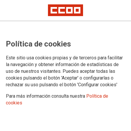
10/06/2026
Adjudicación de destinos
Política de cookies
definitiva del profesorado
de religión para el curso
Este sitio usa cookies propias y de terceros para facilitar
2026/2027
la navegación y obtener información de estadísticas de
uso de nuestros visitantes. Puedes aceptar todas las
27/05/2026
cookies pulsando el botón 'Aceptar' o configurarlas o
PROFESORADO DE
rechazar su uso pulsando el botón 'Configurar cookies'
RELIGIÓN: Relación
definitiva de participantes y
Para más información consulta nuestra
Política de
adjudicación provisional de
cookies
destinos para el curso 2026/2027
Plazo de reclamación o renuncia a la adjudicación provisional de
destinos: del 27 al 28 de mayo, ambos incluidos.