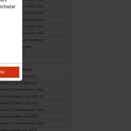
rechazar
rso de traslados 2021-2022
rso de traslados 2022-2023
rso de traslados 2023-2024
rso de traslados 2024-2025
rso de traslados 2025-2026
es y asesores en el exterior
ión del profesorado
nes de Servicio
ión
CIONES DOCENTES
tar
ciones CLM anteriores
ciones CLM EEMM 2021
ciones CLM Maestr@s 2022
ción de Inspectores 2021-22
ciones EEMM CLM 2023
ciones CLM Maestr@s 2024
ciones EEMM CLM 2025
ciones CLM Maestr@s 2026
ciones inspección 2026