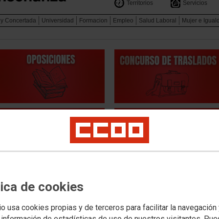
Territorios
Servicios
 y Concertada
Universidad
Formacion
Empleo
Salud Laboral
Mujer e Igual
PÚBLI
Publicadas en el DOCM correcciones de
tica de cookies
errores a las plantillas orgánicas de los
CONCU
io usa cookies propias y de terceros para facilitar la navegación
centros docentes de CLM para el curso
Concur
 información de estadísticas de uso de nuestros visitantes. Pu
Concu