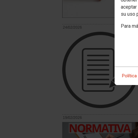
aceptar 
su uso 
Para má
24/02/2026
Política
19/02/2026