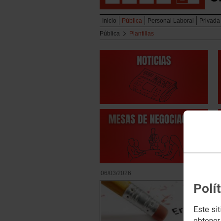
Inicio
Pública
Personal Laboral
Privada
Pública
Plantillas
06/03/2026
Polí
Este sit
obtener