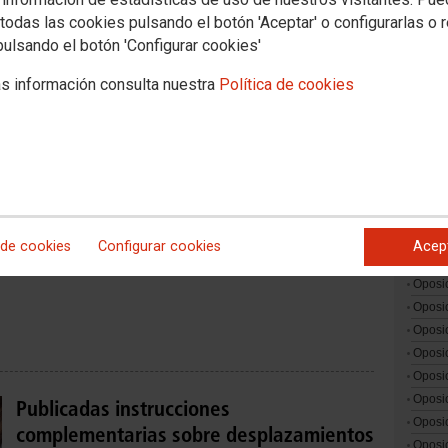
2026/2027
todas las cookies pulsando el botón 'Aceptar' o configurarlas o 
Concu
pulsando el botón 'Configurar cookies'
Concu
Concu
s información consulta nuestra
Política de cookies
Concu
Publicadas instrucciones
Concu
complementarias tras la modificación de
Docent
Asignac
plantillas en Orientación Educativa y
Comisio
Servicios a la Comunidad
Formac
OPOSI
 de cookies
Configurar cookies
Acep
Oposi
Oposi
Oposi
Oposi
Oposi
Oposi
Oposi
Publicadas instrucciones
Oposi
complementarias sobre desplazamientos
Oposi