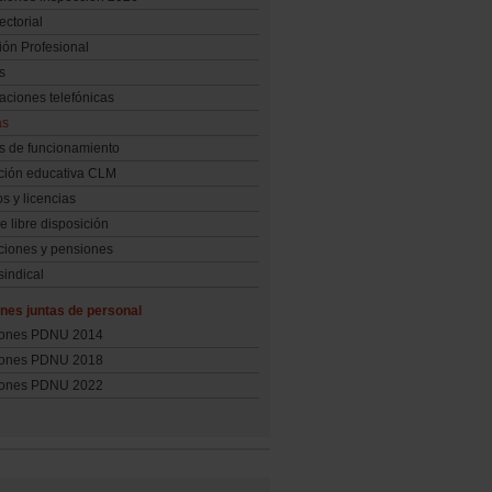
ctorial
ón Profesional
s
aciones telefónicas
as
s de funcionamiento
ción educativa CLM
s y licencias
e libre disposición
ciones y pensiones
sindical
nes juntas de personal
iones PDNU 2014
iones PDNU 2018
iones PDNU 2022