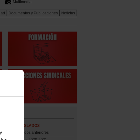
Multimedia
dad
Documentos y Publicaciones
Noticias
CA
RSO DE TRASLADOS
 y
sos de Traslados anteriores
edes
rso de traslados 2020-2021