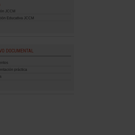
s
ión JCCM
ción Educativa JCCM
VO DOCUMENTAL
ntos
tación práctica
s