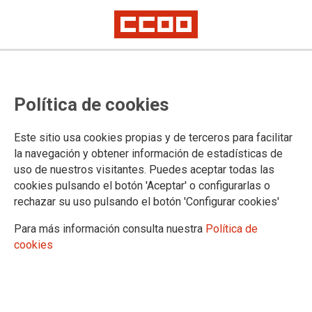
Política de cookies
Este sitio usa cookies propias y de terceros para facilitar
UNIVERSIDAD
la navegación y obtener información de estadísticas de
uso de nuestros visitantes. Puedes aceptar todas las
Boletín Informativo UCLM
cookies pulsando el botón 'Aceptar' o configurarlas o
Boletín informativo
rechazar su uso pulsando el botón 'Configurar cookies'
Personal Docente e Investigador (PDI)
Para más información consulta nuestra
Política de
Resumen PDI
cookies
Boletín informativo PDI
Normativa PDI
Tabla Salarial
Personal de Administración y Servicios (PAS)