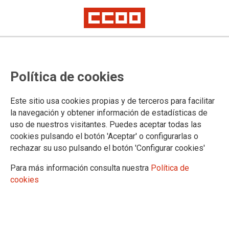
DOCUMENTOS Y PUBLICACIONES
Política de cookies
Publicaciones
Documentos
Este sitio usa cookies propias y de terceros para facilitar
Pública
la navegación y obtener información de estadísticas de
Documentos
uso de nuestros visitantes. Puedes aceptar todas las
Documentación práctica
cookies pulsando el botón 'Aceptar' o configurarlas o
Interinos
rechazar su uso pulsando el botón 'Configurar cookies'
PSEC
Para más información consulta nuestra
Política de
Documentos
cookies
VIII Convenio
Privada
Documentos
Convenios