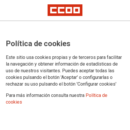
Política de cookies
Este sitio usa cookies propias y de terceros para facilitar
21/12/2022
la navegación y obtener información de estadísticas de
PERSONAL LABORAL:
uso de nuestros visitantes. Puedes aceptar todas las
Publicado el Concurso de
cookies pulsando el botón 'Aceptar' o configurarlas o
Traslados de personal
rechazar su uso pulsando el botón 'Configurar cookies'
laboral CPL4/2022
Para más información consulta nuestra
Política de
La persona adjudicada cesará de su
puesto el día 22/12/2022.
cookies
La persona se incorporará a su nuevo
puesto de trabajo el día 23/12/2022.
05/12/2022