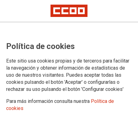
26/06/2026
Abierta la convocatoria
Política de cookies
para formar bolsas de
profesorado experto del
Este sitio usa cookies propias y de terceros para facilitar
sector productivo en
la navegación y obtener información de estadísticas de
Formación Profesional
uso de nuestros visitantes. Puedes aceptar todas las
El plazo para presentar solicitudes permanecerá abierto hasta el 30 de
cookies pulsando el botón 'Aceptar' o configurarlas o
junio.
rechazar su uso pulsando el botón 'Configurar cookies'
27/05/2026
Para más información consulta nuestra
Política de
Llamamiento público
cookies
telemático del día
27/05/2026
Presentación de solicitudes hasta las
9:00 horas del jueves, 28/05/2026.