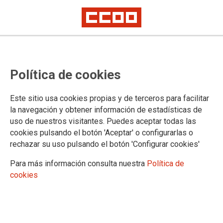
Política de cookies
Este sitio usa cookies propias y de terceros para facilitar
SECCIONES
la navegación y obtener información de estadísticas de
uso de nuestros visitantes. Puedes aceptar todas las
CENTROS DE ATENCIÓN A PERSONAS CON DISCAPACIDAD
cookies pulsando el botón 'Aceptar' o configurarlas o
Resumen de Discapacidad
rechazar su uso pulsando el botón 'Configurar cookies'
Boletín informativo
Convenio Colectivo
Para más información consulta nuestra
Política de
Acuerdos Autonómicos CLM
cookies
Tabla Salarial
CENTROS DE MENORES
Resumen de menores
Boletín informativo