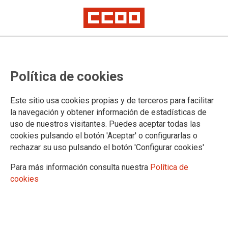
Mostrar: |
10
|
25
|
50
|
100
1 |
2 |
Siguiente
Mostrando contenidos 1 a 10 de 18
Política de cookies
21/09/2022. XI CONVENIO COLECTIVO - ENSEÑANZA
PRIVADA
Este sitio usa cookies propias y de terceros para facilitar
la navegación y obtener información de estadísticas de
uso de nuestros visitantes. Puedes aceptar todas las
14/01/2022. IX Convenio Colectivo - Enseñanza y
cookies pulsando el botón 'Aceptar' o configurarlas o
formación no reglada
rechazar su uso pulsando el botón 'Configurar cookies'
Para más información consulta nuestra
Política de
14/01/2022. XII Convenio Colectivo - Escuelas
cookies
Infantiles
14/01/2022. XXII Convenio Colectivo - Autoescuelas