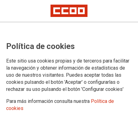
Mostrar: |
10
|
25
|
50
|
100
1 |
2 |
3 |
4 |
5 |
Siguiente
Mostrando contenidos 1 a 10 de 46
Política de cookies
05/08/2026. Mesa Técnica de Educación aborda la
modificación de las plantillas de personal laboral en
Este sitio usa cookies propias y de terceros para facilitar
los centros educativos
la navegación y obtener información de estadísticas de
uso de nuestros visitantes. Puedes aceptar todas las
cookies pulsando el botón 'Aceptar' o configurarlas o
27/04/2026. El 0-3 no puede esperar: CCOO exige
rechazar su uso pulsando el botón 'Configurar cookies'
medidas urgentes tras la Mesa Técnica
Para más información consulta nuestra
Política de
cookies
24/02/2026. Mesa Técnica de Escuelas Infantiles 0-3
(24/02/2026)
20/01/2026. PERSONAL LABORAL: MESA TÉCNICA