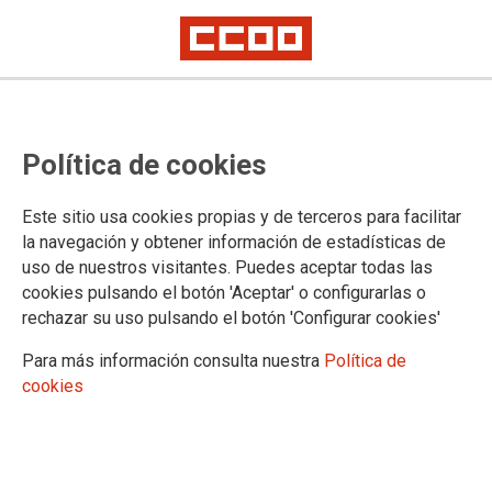
PERSONAL LABORAL: MESA
Política de cookies
TÉCNICA EDUCACIÓN (16/07/2025)
CCOO exige más personal y estabilidad para los centros educativos.
Este sitio usa cookies propias y de terceros para facilitar
la navegación y obtener información de estadísticas de
uso de nuestros visitantes. Puedes aceptar todas las
17/07/2025.
cookies pulsando el botón 'Aceptar' o configurarlas o
rechazar su uso pulsando el botón 'Configurar cookies'
Para más información consulta nuestra
Política de
cookies