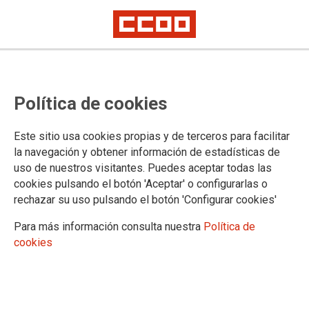
Política de cookies
Este sitio usa cookies propias y de terceros para facilitar
SECCIONES
la navegación y obtener información de estadísticas de
uso de nuestros visitantes. Puedes aceptar todas las
CENTROS DE ATENCIÓN A PERSONAS CON DISCAPACIDAD
cookies pulsando el botón 'Aceptar' o configurarlas o
Resumen de Discapacidad
rechazar su uso pulsando el botón 'Configurar cookies'
Boletín informativo
Convenio Colectivo
Para más información consulta nuestra
Política de
Acuerdos Autonómicos CLM
cookies
Tabla Salarial
CENTROS DE MENORES
Resumen de menores
Boletín informativo