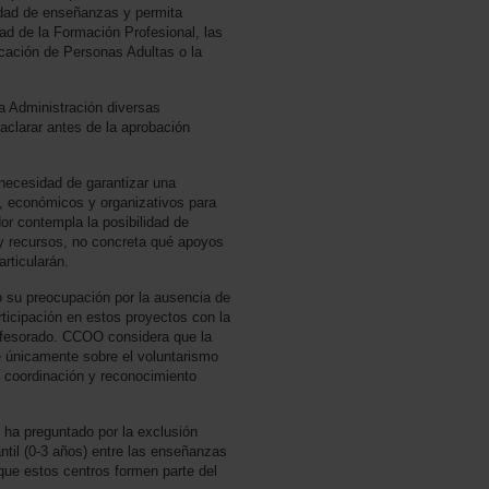
idad de enseñanzas y permita
dad de la Formación Profesional, las
ación de Personas Adultas o la
la Administración diversas
aclarar antes de la aprobación
necesidad de garantizar una
s, económicos y organizativos para
dor contempla la posibilidad de
y recursos, no concreta qué apoyos
rticularán.
 su preocupación por la ausencia de
rticipación en estos proyectos con la
profesorado. CCOO considera que la
 únicamente sobre el voluntarismo
 coordinación y reconocimiento
ha preguntado por la exclusión
ntil (0-3 años) entre las enseñanzas
que estos centros formen parte del