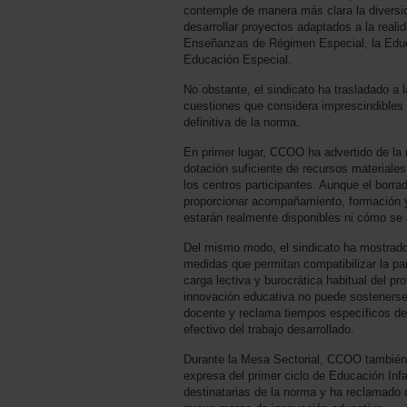
contemple de manera más clara la divers
desarrollar proyectos adaptados a la reali
Enseñanzas de Régimen Especial, la Educ
Educación Especial.
No obstante, el sindicato ha trasladado a 
cuestiones que considera imprescindibles 
definitiva de la norma.
En primer lugar, CCOO ha advertido de la 
dotación suficiente de recursos materiale
los centros participantes. Aunque el borra
proporcionar acompañamiento, formación 
estarán realmente disponibles ni cómo se a
Del mismo modo, el sindicato ha mostrado
medidas que permitan compatibilizar la pa
carga lectiva y burocrática habitual del 
innovación educativa no puede sostenerse
docente y reclama tiempos específicos de
efectivo del trabajo desarrollado.
Durante la Mesa Sectorial, CCOO también 
expresa del primer ciclo de Educación Infa
destinatarias de la norma y ha reclamado 