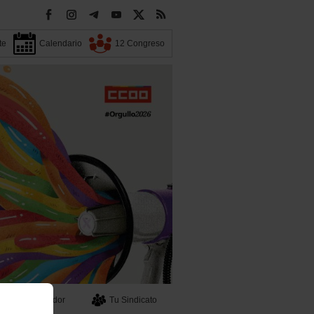
te
Calendario
12 Congreso
Buscador
Tu Sindicato