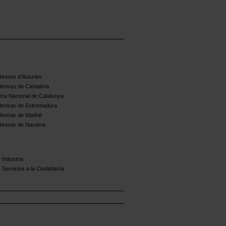
reres d'Asturies
breras de Cantabria
ra Nacional de Catalunya
breras de Extremadura
breras de Madrid
breras de Navarra
 Industria
 Servicios a la Ciudadanía