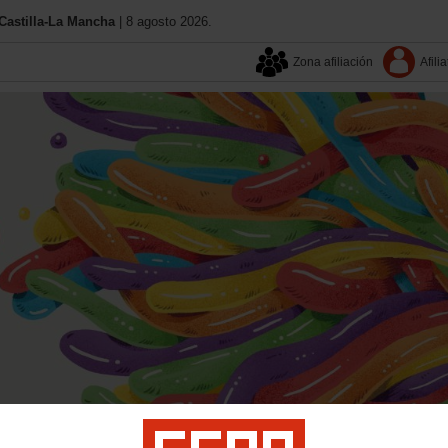
astilla-La Mancha
| 8 agosto 2026.
Zona afiliación
Afilia
Aquí estamos
Contacta