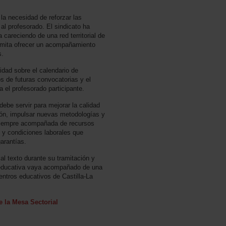
la necesidad de reforzar las
al profesorado. El sindicato ha
careciendo de una red territorial de
rmita ofrecer un acompañamiento
s.
dad sobre el calendario de
os de futuras convocatorias y el
 el profesorado participante.
debe servir para mejorar la calidad
sión, impulsar nuevas metodologías y
o siempre acompañada de recursos
s y condiciones laborales que
arantías.
l texto durante su tramitación y
n educativa vaya acompañado de una
centros educativos de Castilla-La
e la Mesa Sectorial