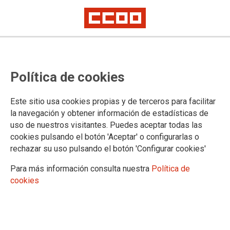
Tablas retributivas del
Política de cookies
profesorado de Castilla-La
Mancha para 2026
Este sitio usa cookies propias y de terceros para facilitar
la navegación y obtener información de estadísticas de
Gracias al acuerdo suscrito por CCOO desde enero de 2026 se aplica
uso de nuestros visitantes. Puedes aceptar todas las
una subida salarial del 2,5 % correspondiente a 2025, y un incremento
adicional del 1,5 % para 2026, a lo que podrá sumarse un 0,5 %
cookies pulsando el botón 'Aceptar' o configurarlas o
adicional si el IPC de 2026 supera la subida.
rechazar su uso pulsando el botón 'Configurar cookies'
Para más información consulta nuestra
Política de
08/01/2026.
cookies