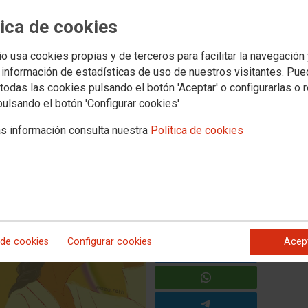
Territorios
Servicios
tica de cookies
 y Concertada
Universidad
Formacion
Empleo
Salud Laboral
Mujer e Igual
io usa cookies propias y de terceros para facilitar la navegación
 información de estadísticas de uso de nuestros visitantes. Pu
todas las cookies pulsando el botón 'Aceptar' o configurarlas o 
a: al trabajo sin armarios
pulsando el botón 'Configurar cookies'
s información consulta nuestra
Política de cookies
ersidad, reivindicamos la igualdad efectiva y seguimos
los derechos de las personas LGTBI+ ����
 de cookies
Configurar cookies
Acep