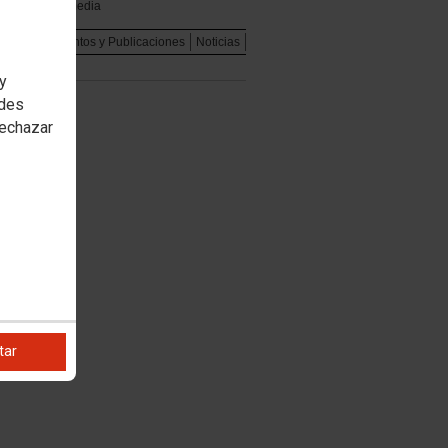
Multimedia
dad
Documentos y Publicaciones
Noticias
 y
edes
rechazar
tar