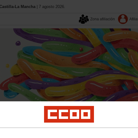
astilla-La Mancha
| 7 agosto 2026.
Zona afiliación
Afilia
Aquí estamos
Contacta