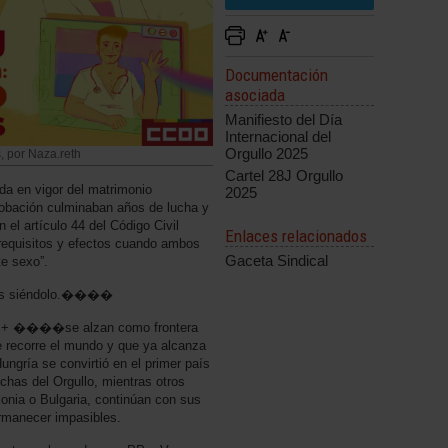
Documentación
asociada
Manifiesto del Día
Internacional del
Orgullo 2025
, por Naza.reth
Cartel 28J Orgullo
da en vigor del matrimonio
2025
bación culminaban años de lucha y
 el artículo 44 del Código Civil
Enlaces relacionados
 requisitos y efectos cuando ambos
Gaceta Sindical
e sexo”.
mos siéndolo.����
BI+ ����se alzan como frontera
e recorre el mundo y que ya alcanza
ngría se convirtió en el primer país
chas del Orgullo, mientras otros
onia o Bulgaria, continúan con sus
ermanecer impasibles.