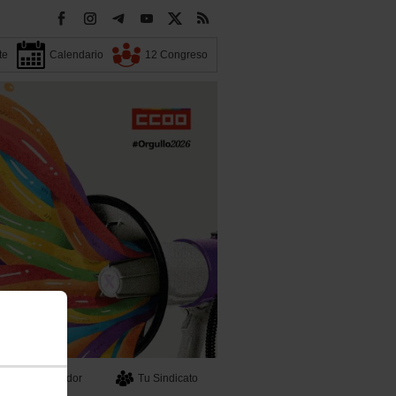
te
Calendario
12 Congreso
Buscador
Tu Sindicato