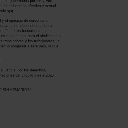
ientos gobernados por PP y Vox
 a una educación afectiva y sexual
odio.✖️✖️
y el ejercicio de derechos en
rsonas, con independencia de su
 de género, es fundamental para
 es fundamental para el sindicalismo
trabajadoras y los trabajadores, la
hecho progresar a este país, la que
ir.
a justicia, por los derechos,
staciones del Orgullo y este 2025
O SIN ARMARIOS!