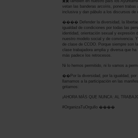
✖️✖️También en nuestro país los Ayuntam
vetan las banderas arcoíris, ponen trabas
inclusiva y dan pábulo a los discursos de 
���� Defender la diversidad, la libertad 
igualdad de condiciones por todas las pe
identidad, orientación sexual y expresión
nuestro modelo social y de convivencia. Y
de clase de CCOO. Porque siempre son las 
clase trabajadora amplia y diversa que ha 
más padece los retrocesos.
Ni lo hemos permitido, ni lo vamos a permit
��Por la diversidad, por la igualdad, por l
llamamos a la participación en las manife
gritamos:
¡AHORA MÁS QUE NUNCA: AL TRABAJ
#OrganizaTuOrgullo ����