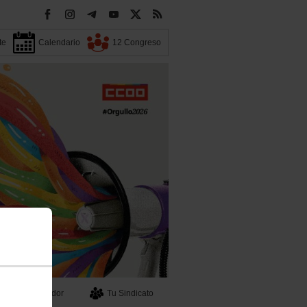
te
Calendario
12 Congreso
Buscador
Tu Sindicato