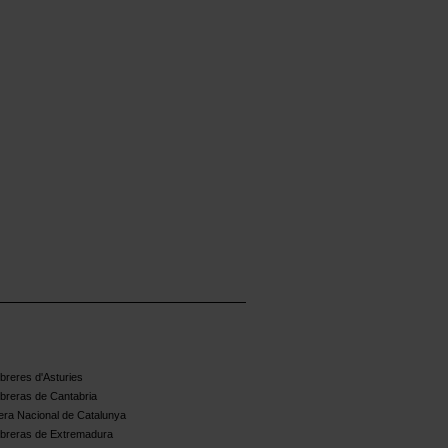
reres d'Asturies
breras de Cantabria
ra Nacional de Catalunya
breras de Extremadura