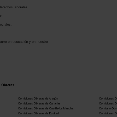
erechos laborales.
os.
ociales.
curre en educación y en nuestro
s Obreras
Comisiones Obreras de Aragón
Comisiones Ob
Comisiones Obreras de Canarias
Comisiones O
Comisiones Obreras de Castilla-La Mancha
Comissió Obre
Comisiones Obreras de Euskadi
Comisiones O