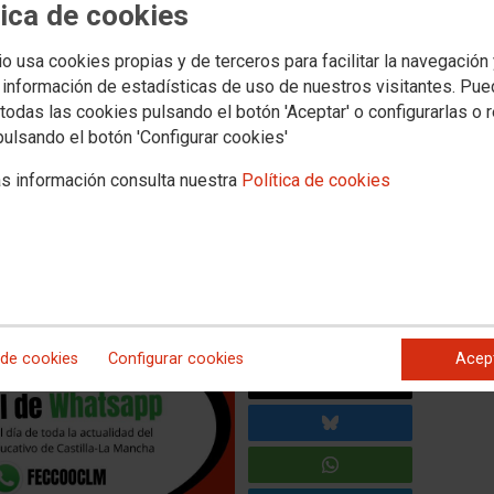
tica de cookies
Territorios
Servicios
 y Concertada
Universidad
Formacion
Empleo
Salud Laboral
Mujer e Igual
io usa cookies propias y de terceros para facilitar la navegación
 información de estadísticas de uso de nuestros visitantes. Pu
todas las cookies pulsando el botón 'Aceptar' o configurarlas o 
CCOO Enseñanza Castilla-La
pulsando el botón 'Configurar cookies'
pp
s información consulta nuestra
Política de cookies
LM ha puesto en marcha esta nueva herramienta en la
amos toda la actualidad sindical.
 de cookies
Configurar cookies
Acep