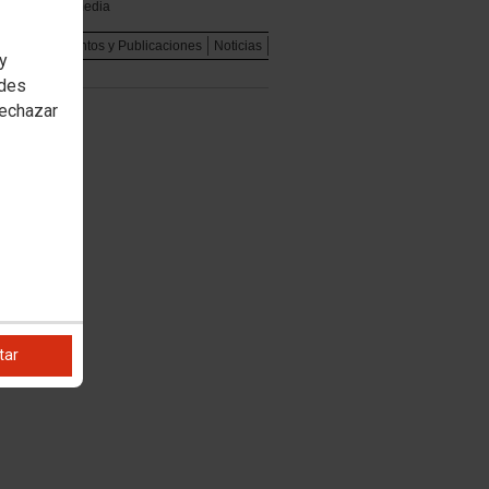
Multimedia
dad
Documentos y Publicaciones
Noticias
 y
edes
rechazar
tar