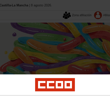
astilla-La Mancha
| 8 agosto 2026.
Zona afiliación
Afilia
Aquí estamos
Contacta