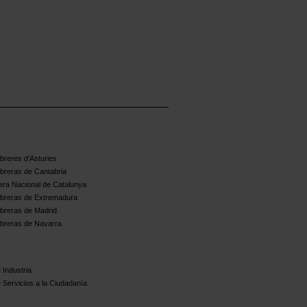
reres d'Asturies
breras de Cantabria
ra Nacional de Catalunya
breras de Extremadura
breras de Madrid
breras de Navarra
 Industria
 Servicios a la Ciudadanía