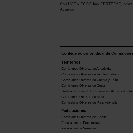
Con UGT y CCOO hay CERTEZAS, otros lo 
Acuerdo.
Confederación Sindical de Comisione
Territorios
Comisiones Obreras de Andalucía
Comissions Obreres de les Illes Balears
Comisiones Obreras de Castilla y León
Comisiones Obreras de Ceuta
Sindicato Nacional de Comisions Obreiras de Gali
Comisiones Obreras de Melilla
Comissions Obreres del Paìs Valenciá
Federaciones
Comisiones Obreras del Hábitat
Federación de Pensionistas
Federación de Servicios