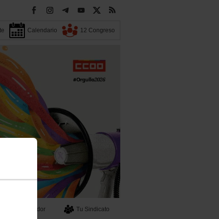
te
Calendario
12 Congreso
Buscador
Tu Sindicato