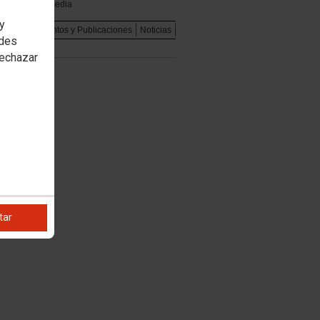
Multimedia
 y
dad
Documentos y Publicaciones
Noticias
edes
rechazar
tar