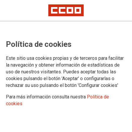
El Gobierno se compromete con
Política de cookies
CCOO y UGT en recoger en un
próximo RDL el 2% pactado para
Este sitio usa cookies propias y de terceros para facilitar
más de cinco millones de
la navegación y obtener información de estadísticas de
uso de nuestros visitantes. Puedes aceptar todas las
empleadas y empleados públicos
cookies pulsando el botón 'Aceptar' o configurarlas o
rechazar su uso pulsando el botón 'Configurar cookies'
El Acuerdo Marco para una administración del siglo XXI
Para más información consulta nuestra
Política de
recoge los incrementos retributivos y mejora de las
cookies
condiciones de trabajo del personal funcionario y laboral de
las administraciones públicas.
12/03/2024.