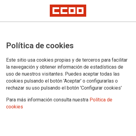
PERSONAL LABORAL - CONCURSO
Política de cookies
DE MÉRITOS: Publicada la
Resolución Provisional de Méritos
Este sitio usa cookies propias y de terceros para facilitar
del Concurso de Méritos de
la navegación y obtener información de estadísticas de
uso de nuestros visitantes. Puedes aceptar todas las
Estabilización de Peón
cookies pulsando el botón 'Aceptar' o configurarlas o
especialista
rechazar su uso pulsando el botón 'Configurar cookies'
Para más información consulta nuestra
Política de
Plazo de reclamación: 10 días hábiles desde el 30 de junio de 2023.
cookies
30/06/2023.