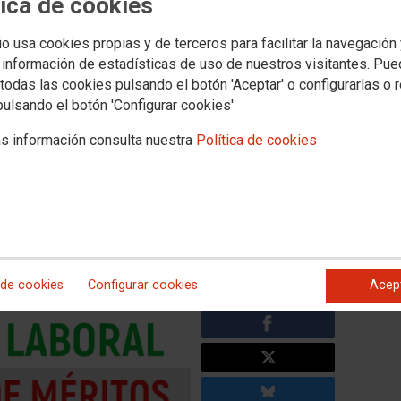
tica de cookies
Territorios
Servicios
 y Concertada
Universidad
Formacion
Empleo
Salud Laboral
Mujer e Igual
io usa cookies propias y de terceros para facilitar la navegación
 las Oposiciones
Categorías
 información de estadísticas de uso de nuestros visitantes. Pu
todas las cookies pulsando el botón 'Aceptar' o configurarlas o 
pulsando el botón 'Configurar cookies'
 - CONCURSO DE MÉRITOS:
ción Provisional de Méritos
s información consulta nuestra
Política de cookies
itos de Estabilización de
esde el 20 de junio de 2023.
 de cookies
Configurar cookies
Acep