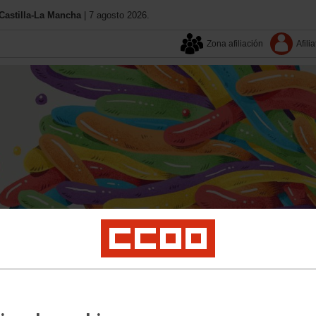
astilla-La Mancha
| 7 agosto 2026.
Zona afiliación
Afilia
Aquí estamos
Contacta