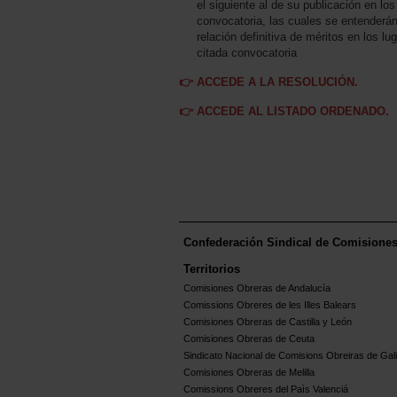
el siguiente al de su publicación en los
convocatoria, las cuales se entenderán
relación definitiva de méritos en los lu
citada convocatoria
👉 ACCEDE A LA RESOLUCIÓN.
👉 ACCEDE AL LISTADO ORDENADO.
Confederación Sindical de Comisione
Territorios
Comisiones Obreras de Andalucía
Comissions Obreres de les Illes Balears
Comisiones Obreras de Castilla y León
Comisiones Obreras de Ceuta
Sindicato Nacional de Comisions Obreiras de Gali
Comisiones Obreras de Melilla
Comissions Obreres del Paìs Valenciá