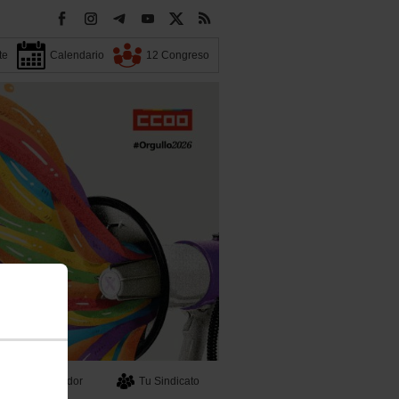
te
Calendario
12 Congreso
Buscador
Tu Sindicato