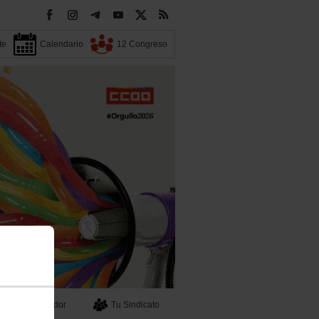
te
Calendario
12 Congreso
Buscador
Tu Sindicato