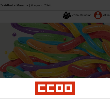
astilla-La Mancha
| 9 agosto 2026.
Zona afiliación
Afilia
Aquí estamos
Contacta