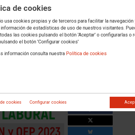
Territorios
Servicios
tica de cookies
 y Concertada
Universidad
Formacion
Empleo
Salud Laboral
Mujer e Igual
io usa cookies propias y de terceros para facilitar la navegación
 las Oposiciones
Categorías
Oposiciones - Ayudante de cocina
Ayt Cocin
 información de estadísticas de uso de nuestros visitantes. Pu
todas las cookies pulsando el botón 'Aceptar' o configurarlas o 
Publicada la fecha, lugar y
pulsando el botón 'Configurar cookies'
ación de la primera pruebas
s información consulta nuestra
Política de cookies
ordinaria y de estabilización
boral de la JCCM
cia.
 de cookies
Configurar cookies
Acep