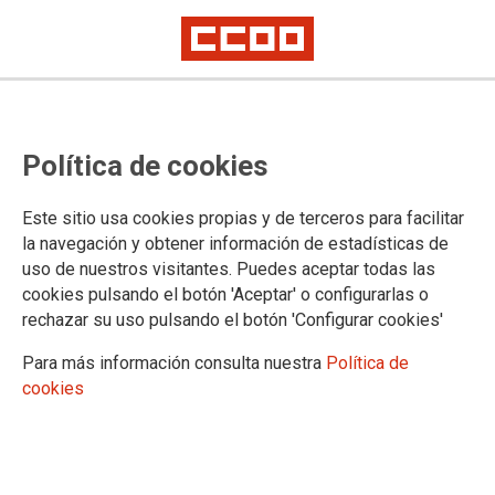
PERSONAL LABORAL: Publicada la
Política de cookies
relación definitiva de aspirantes
admitidos y excluidos en los
Este sitio usa cookies propias y de terceros para facilitar
procesos selectivos de
la navegación y obtener información de estadísticas de
uso de nuestros visitantes. Puedes aceptar todas las
estabilización y de Oposición
cookies pulsando el botón 'Aceptar' o configurarlas o
ordinaria
rechazar su uso pulsando el botón 'Configurar cookies'
Para más información consulta nuestra
Política de
Podrá interponerse recurso en un plazo de 2 meses desde el 26/05/2023.
cookies
Si quieres comprobar si has sido admitido/a haz click en el enlace de la
noticia.
25/05/2023.