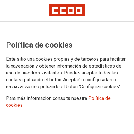
PERSONAL LABORAL: Publicada la
Política de cookies
relación definitiva de aspirantes
admitidos y excluidos en los
Este sitio usa cookies propias y de terceros para facilitar
procesos selectivos de
la navegación y obtener información de estadísticas de
uso de nuestros visitantes. Puedes aceptar todas las
estabilización y de Oposición
cookies pulsando el botón 'Aceptar' o configurarlas o
ordinaria
rechazar su uso pulsando el botón 'Configurar cookies'
Para más información consulta nuestra
Política de
Podrá interponerse recurso en un plazo de 2 meses desde el 26/05/2023.
cookies
Si quieres comprobar si has sido admitido/a haz click en el enlace de la
noticia.
25/05/2023.