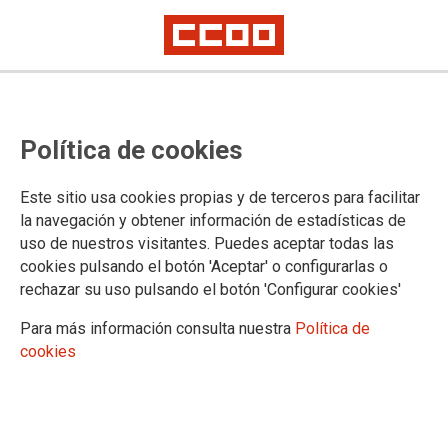
UNIVERSIDAD: CCOO firma el V
Política de cookies
acuerdo AENC en línea con lo
pactado en el acuerdo marco para
Este sitio usa cookies propias y de terceros para facilitar
una administración del siglo XXI
la navegación y obtener información de estadísticas de
uso de nuestros visitantes. Puedes aceptar todas las
Las CCOO continuaremos trabajando para la mejora de la vida de la
cookies pulsando el botón 'Aceptar' o configurarlas o
clase trabajadora, tanto en el sector público como en el privado, así
rechazar su uso pulsando el botón 'Configurar cookies'
como para el conjunto de la ciudadanía, como hemos demostrado con el
reciente acuerdo de pensiones, sin necesidad de intentar confrontar
Para más información consulta nuestra
Política de
colectivos.
cookies
17/05/2023.