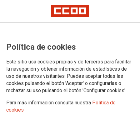
PERSONAL LABORAL: Fin del
Política de cookies
contrato discontinuo para el
personal de las categorías de ATE
Este sitio usa cookies propias y de terceros para facilitar
y TEILSE
la navegación y obtener información de estadísticas de
uso de nuestros visitantes. Puedes aceptar todas las
Desde CCOO seguiremos luchando para que el personal de cocina tenga
cookies pulsando el botón 'Aceptar' o configurarlas o
la misma Contratación y también para que las 35 h sean extensivas a
rechazar su uso pulsando el botón 'Configurar cookies'
todos los contratos.
Para más información consulta nuestra
Política de
24/04/2023.
cookies