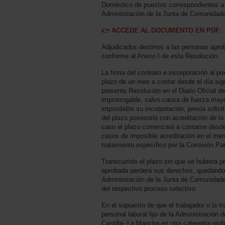
Doméstico de puestos correspondientes a la
Administración de la Junta de Comunidade
👉 ACCEDE AL DOCUMENTO EN PDF.
Adjudicados destinos a las personas aprob
conforme al Anexo I de esta Resolución.
La firma del contrato e incorporación al pu
plazo de un mes a contar desde el día sigu
presente Resolución en el Diario Oficial d
improrrogable, salvo causa de fuerza mayo
imposibilite su incorporación, previa solic
del plazo posesorio con acreditación de la
caso el plazo comenzará a contarse desde
casos de imposible acreditación en el men
tratamiento específico por la Comisión Pari
Transcurrido el plazo sin que se hubiera p
aprobada perderá sus derechos, quedando r
Administración de la Junta de Comunidade
del respectivo proceso selectivo.
En el supuesto de que el trabajador o la tr
personal laboral fijo de la Administración
Castilla- La Mancha en otra categoría prof