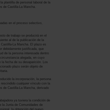
 plantilla de personal laboral de la
s de Castilla-La Mancha.
adas en el proceso selectivo,
esto de trabajo se producirá en el
iente al de la publicación de la
e Castilla-La Mancha. El plazo es
r debidamente justificada, que
itud de la persona interesada dentro
 circunstancia alegada, en cuyo
 la fecha de su desaparición. Los
cionado plazo serán objeto de
taria.
roducido la incorporación, la persona
escindido cualquier vínculo con la
s de Castilla-La Mancha, derivado
abajadora ya tuviera la condición de
 de la Junta de Comunidades de
esional, la obtención del nuevo