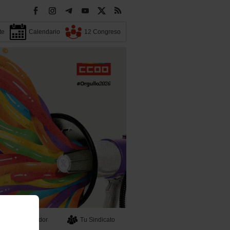
te
Calendario
12 Congreso
Buscador
Tu Sindicato