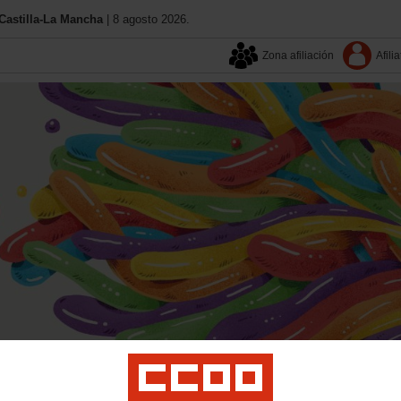
astilla-La Mancha
| 8 agosto 2026.
Zona afiliación
Afilia
Aquí estamos
Contacta