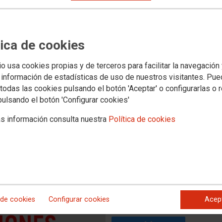
Territorios
Servicios
 y Concertada
Universidad
Formacion
Empleo
Salud Laboral
Mujer e Igual
 las Oposiciones
Oposiciones Anteriores
tica de cookies
 Publicada la resolución de
io usa cookies propias y de terceros para facilitar la navegación
tinos de las personas
 información de estadísticas de uso de nuestros visitantes. Pu
todas las cookies pulsando el botón 'Aceptar' o configurarlas o 
tegoría de Personal de
pulsando el botón 'Configurar cookies'
os Domésticos (PLSD)
s información consulta nuestra
Política de cookies
administrativo en el plazo de 2 meses a contar desde el
 de cookies
Configurar cookies
Acep