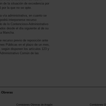
ión de la situación de excedencia por
l por la que no se opte.
a vía administrativa, en cuanto se
 podrá interponerse recurso
do de lo Contencioso-Administrativo
dos desde el día siguiente al de su
aLa Mancha.
e recurso previo de reposición ante
nes Públicas en el plazo de un mes,
, según disponen los artículos 123 y
 Administrativo Común de las
s Obreras
Comisiones Obreras de Aragón
Comisiones Ob