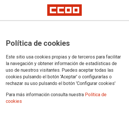
PERSONAL LABORAL: Convocado
Política de cookies
el sistema selectivo de
Estabilización mediante Concurso
Este sitio usa cookies propias y de terceros para facilitar
de Méritos de Personal Laboral de
la navegación y obtener información de estadísticas de
uso de nuestros visitantes. Puedes aceptar todas las
la JCCM
cookies pulsando el botón 'Aceptar' o configurarlas o
rechazar su uso pulsando el botón 'Configurar cookies'
Solicitud online en: http://empleopublico.castillalamancha.es
Las solicitudes se presentarán preferentemente por vía telemática.
Para más información consulta nuestra
Política de
Plazo: hasta el 23 de enero (inclusive)
cookies
22/12/2022.