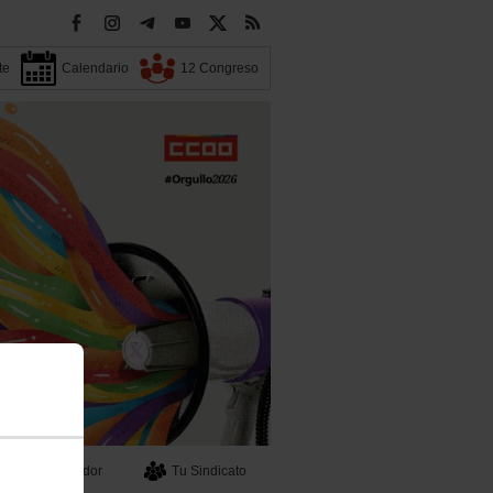
te
Calendario
12 Congreso
Buscador
Tu Sindicato