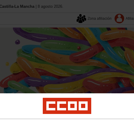
astilla-La Mancha
| 8 agosto 2026.
Zona afiliación
Afilia
Aquí estamos
Contacta