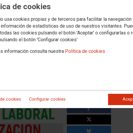
Territorios
Servicios
tica de cookies
 y Concertada
Universidad
Formacion
Empleo
Salud Laboral
Mujer e Igual
io usa cookies propias y de terceros para facilitar la navegación
 las Oposiciones
Categorías
Oposiciones - ATE
ATE - Méritos
 información de estadísticas de uso de nuestros visitantes. Pu
todas las cookies pulsando el botón 'Aceptar' o configurarlas o 
 Convocado el sistema
pulsando el botón 'Configurar cookies'
lización mediante Concurso
s información consulta nuestra
Política de cookies
onal Laboral de la JCCM
o.castillalamancha.es
temente por vía telemática.
 de cookies
Configurar cookies
Acep