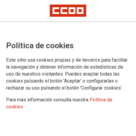
PERSONAL LABORAL: Convocado
Política de cookies
el sistema selectivo de
Estabilización mediante Concurso
Este sitio usa cookies propias y de terceros para facilitar
de Méritos de Personal Laboral de
la navegación y obtener información de estadísticas de
uso de nuestros visitantes. Puedes aceptar todas las
la JCCM
cookies pulsando el botón 'Aceptar' o configurarlas o
rechazar su uso pulsando el botón 'Configurar cookies'
Solicitud online en: http://empleopublico.castillalamancha.es
Las solicitudes se presentarán preferentemente por vía telemática.
Para más información consulta nuestra
Política de
Plazo: hasta el 23 de enero (inclusive)
cookies
22/12/2022.