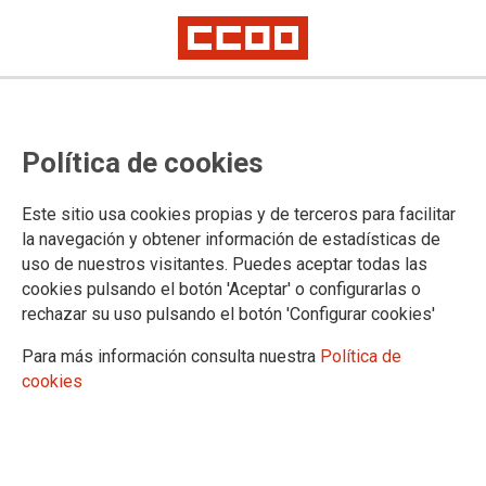
PERSONAL LABORAL: Publicado el
Política de cookies
Temario para las Oposiciones de
Personal Laboral y Funcionario
Este sitio usa cookies propias y de terceros para facilitar
para la OPE 2021-22 y el proceso
la navegación y obtener información de estadísticas de
uso de nuestros visitantes. Puedes aceptar todas las
de estabilización de empleo
cookies pulsando el botón 'Aceptar' o configurarlas o
temporal
rechazar su uso pulsando el botón 'Configurar cookies'
Para más información consulta nuestra
Política de
Los temarios para los Cuerpos, Escalas y Especialidades de los
cookies
Subgrupos A1, A2, C1 y C2 de personal funcionario están en el Anexo I.
Los temarios para las Categorías Profesionales de los Grupos III, IV y V
de personal laboral están en el Anexo II.
12/12/2022.