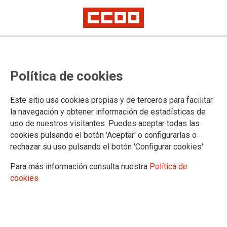
OCIO: Aplicación definitiva de las
Política de cookies
tablas salariales
A partir del presente mes de octubre de 2022 serán las que figuran en la
Este sitio usa cookies propias y de terceros para facilitar
tabla.
la navegación y obtener información de estadísticas de
CCOO aconseja a las personas trabajadoras del sector que revisen sus
uso de nuestros visitantes. Puedes aceptar todas las
nóminas de este mes de octubre para comprobar la aplicación correcta
de todos los conceptos salariales.
cookies pulsando el botón 'Aceptar' o configurarlas o
En caso contrario, deberán solicitar las correcciones necesarias a sus
rechazar su uso pulsando el botón 'Configurar cookies'
empresas o acudir a los servicios jurídicos del sindicato para reclamar
las posibles cantidades debidas.
Para más información consulta nuestra
Política de
cookies
24/10/2022.