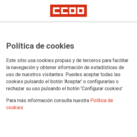
Nombramiento como funcionarios
Política de cookies
en prácticas a los aspirantes
seleccionados en el concurso-
Este sitio usa cookies propias y de terceros para facilitar
oposición para ingreso en el
la navegación y obtener información de estadísticas de
uso de nuestros visitantes. Puedes aceptar todas las
Cuerpo de Maestros 2022
cookies pulsando el botón 'Aceptar' o configurarlas o
rechazar su uso pulsando el botón 'Configurar cookies'
Para más información consulta nuestra
Política de
21/09/2022.
cookies