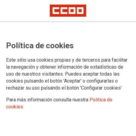
Asignación provisional de
Política de cookies
destinos para aspirantes
seleccionados en el Concurso -
Este sitio usa cookies propias y de terceros para facilitar
Oposición Maestros 2022
la navegación y obtener información de estadísticas de
uso de nuestros visitantes. Puedes aceptar todas las
(Funcionarios en prácticas)
cookies pulsando el botón 'Aceptar' o configurarlas o
rechazar su uso pulsando el botón 'Configurar cookies'
Reclamación en el plazo de dos días hábiles a contar desde el siguiente
al de su publicación.
Para más información consulta nuestra
Política de
cookies
17/08/2022.