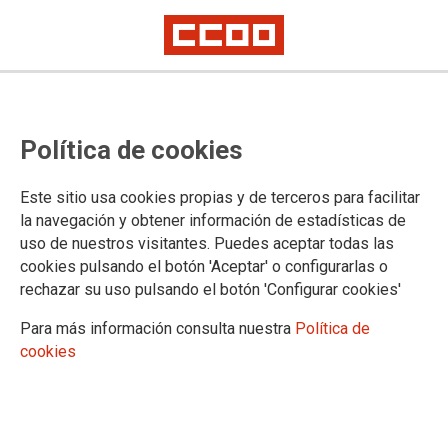
ALBACETE: Vacantes tras el acto
Política de cookies
público de asignación de destinos
a EEMM
Este sitio usa cookies propias y de terceros para facilitar
la navegación y obtener información de estadísticas de
uso de nuestros visitantes. Puedes aceptar todas las
16/07/2021.
cookies pulsando el botón 'Aceptar' o configurarlas o
rechazar su uso pulsando el botón 'Configurar cookies'
Para más información consulta nuestra
Política de
cookies
Asignacion de profesorado