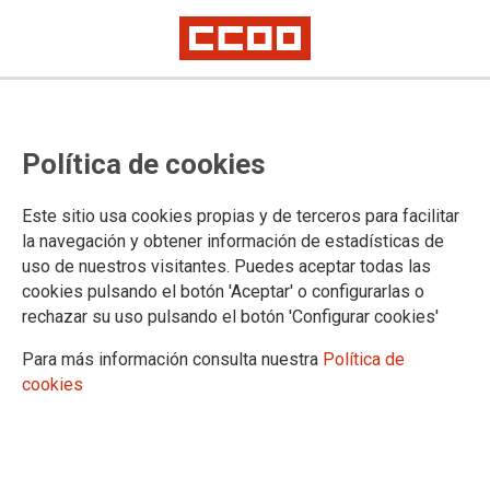
Prepara las oposiciones de Lengua
Política de cookies
y Literatura 2027 con CCOO:
mucho más que estudiar temas
Este sitio usa cookies propias y de terceros para facilitar
la navegación y obtener información de estadísticas de
Una preparación completa para afrontar con garantías el temario, el
uso de nuestros visitantes. Puedes aceptar todas las
comentario de texto, la programación didáctica y la defensa oral.
cookies pulsando el botón 'Aceptar' o configurarlas o
rechazar su uso pulsando el botón 'Configurar cookies'
22/06/2026.
Para más información consulta nuestra
Política de
cookies