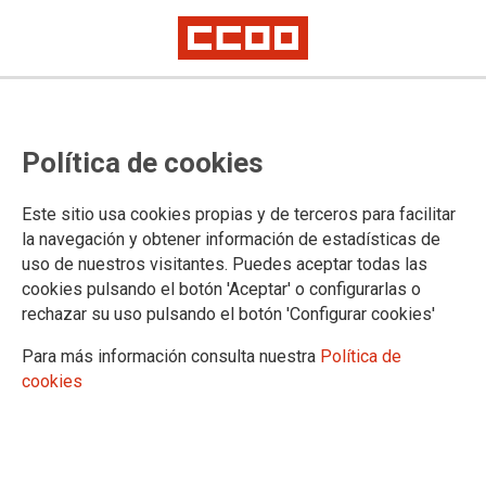
Publicada la resolución definitiva
Política de cookies
de admitidos y excluidos en las
comisiones de servicio para
Este sitio usa cookies propias y de terceros para facilitar
Comunidades de Aprendizaje
la navegación y obtener información de estadísticas de
uso de nuestros visitantes. Puedes aceptar todas las
cookies pulsando el botón 'Aceptar' o configurarlas o
rechazar su uso pulsando el botón 'Configurar cookies'
18/06/2026.
Para más información consulta nuestra
Política de
cookies