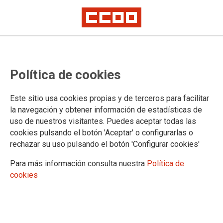
CCOO concentra a la comunidad
Política de cookies
educativa de Talavera para exigir
soluciones definitivas frente al
Este sitio usa cookies propias y de terceros para facilitar
calor en las aulas
la navegación y obtener información de estadísticas de
uso de nuestros visitantes. Puedes aceptar todas las
El sindicato reclama al Ayuntamiento y a la Consejería de Educación
cookies pulsando el botón 'Aceptar' o configurarlas o
inversiones urgentes que garanticen unas condiciones térmicas
rechazar su uso pulsando el botón 'Configurar cookies'
adecuadas en los centros educativos públicos.
Para más información consulta nuestra
Política de
16/06/2026.
cookies