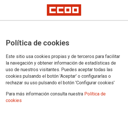
CCOO convoca concentraciones en
Política de cookies
Ocaña para exigir la construcción
urgente de nuevos centros
Este sitio usa cookies propias y de terceros para facilitar
educativos
la navegación y obtener información de estadísticas de
uso de nuestros visitantes. Puedes aceptar todas las
cookies pulsando el botón 'Aceptar' o configurarlas o
Los días 20 y 21 de mayo habrá concentraciones en los
rechazar su uso pulsando el botón 'Configurar cookies'
centros de enseñanza del municipio aquejado por la falta de
infraestructuras para absorber la demanda. La situación de
Para más información consulta nuestra
Política de
uno de ellos, el CEIP San José de Calasanz, ha sido
cookies
denunciada ante la Inspección de Trabajo
18/05/2026.