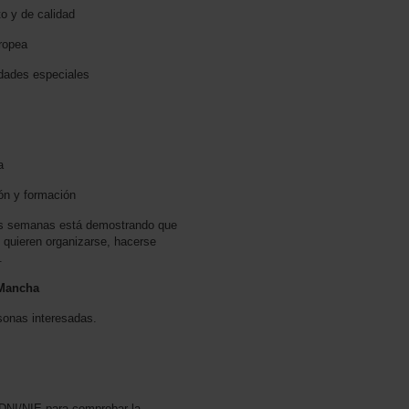
to y de calidad
ropea
dades especiales
a
ón y formación
mas semanas está demostrando que
s quieren organizarse, hacerse
.
 Mancha
rsonas interesadas.
 DNI/NIE para comprobar la