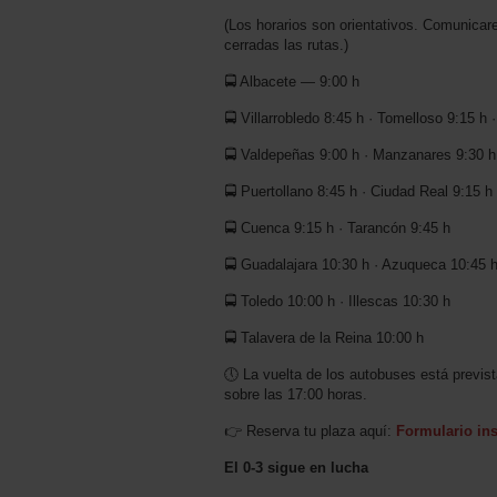
(Los horarios son orientativos. Comunicar
cerradas las rutas.)
🚍 Albacete — 9:00 h
🚍 Villarrobledo 8:45 h · Tomelloso 9:15 h 
🚍 Valdepeñas 9:00 h · Manzanares 9:30 h
🚍 Puertollano 8:45 h · Ciudad Real 9:15 h
🚍 Cuenca 9:15 h · Tarancón 9:45 h
🚍 Guadalajara 10:30 h · Azuqueca 10:45 
🚍 Toledo 10:00 h · Illescas 10:30 h
🚍 Talavera de la Reina 10:00 h
🕔 La vuelta de los autobuses está previs
sobre las 17:00 horas.
👉 Reserva tu plaza aquí:
Formulario in
El 0-3 sigue en lucha