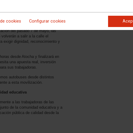
Enlaces relacionados
Formulario inscripción
 de cookies
Configurar cookies
Acep
autobuses 23M
ización del pasado 7 de mayo, las
volverán a salir a la calle el
 exigir dignidad, reconocimiento y
 horas desde Atocha y finalizará en
esita una apuesta real, inversión
para sus trabajadoras.
emos autobuses desde distintos
ente a esta movilización.
nidad educativa
amente a las trabajadoras de las
njunto de la comunidad educativa y a
ación pública de calidad desde la