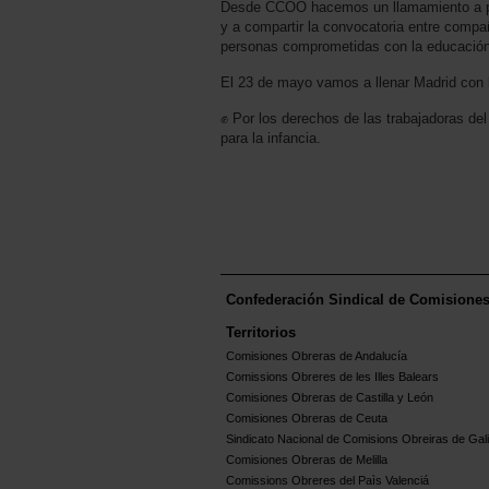
Desde CCOO hacemos un llamamiento a par
y a compartir la convocatoria entre compa
personas comprometidas con la educación
El 23 de mayo vamos a llenar Madrid con l
✊ Por los derechos de las trabajadoras de
para la infancia.
Confederación Sindical de Comisione
Territorios
Comisiones Obreras de Andalucía
Comissions Obreres de les Illes Balears
Comisiones Obreras de Castilla y León
Comisiones Obreras de Ceuta
Sindicato Nacional de Comisions Obreiras de Gali
Comisiones Obreras de Melilla
Comissions Obreres del Paìs Valenciá