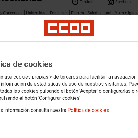
Territorios
Servicios
 y Concertada
Universidad
Formacion
Empleo
Salud Laboral
Mujer e Igual
amos con el 0-3 en Madrid
-La Mancha para la gran movilización estatal.
tica de cookies
io usa cookies propias y de terceros para facilitar la navegación
 información de estadísticas de uso de nuestros visitantes. Pu
todas las cookies pulsando el botón 'Aceptar' o configurarlas o 
pulsando el botón 'Configurar cookies'
s información consulta nuestra
Política de cookies