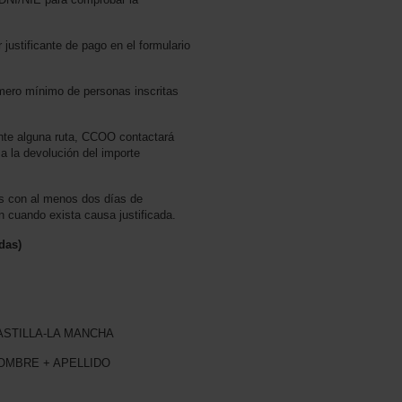
 justificante de pago en el formulario
mero mínimo de personas inscritas
nte alguna ruta, CCOO contactará
a la devolución del importe
s con al menos dos días de
n cuando exista causa justificada.
das)
CASTILLA-LA MANCHA
NOMBRE + APELLIDO