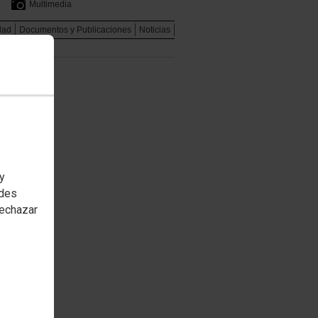
Multimedia
dad
Documentos y Publicaciones
Noticias
 y
edes
rechazar