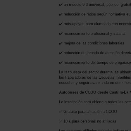
✔️ un modelo 0-3 universal, público, gratui
✔️ reducción de ratios según normativa eu
✔️ más apoyos para alumnado con necesi
✔️ reconocimiento profesional y salarial
✔️ mejora de las condiciones laborales
✔️ reducción de jornada de atención direct
✔️ reconocimiento del tiempo de preparaci
La respuesta del sector durante las últi
las trabajadoras de las Escuelas Infantile
escuchar y seguir avanzando en derechos
Autobuses de CCOO desde Castilla-La
La inscripción está abierta a todas las pe
✅ Gratuito para afiliación a CCOO
✅ 10 € para personas no afiliadas
Las personas afiliadas deberán indicar su