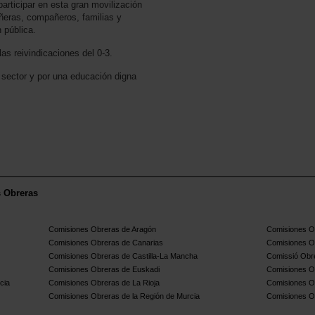
ticipar en esta gran movilización
ñeras, compañeros, familias y
 pública.
as reivindicaciones del 0-3.
l sector y por una educación digna
s Obreras
Comisiones Obreras de Aragón
Comisiones Ob
Comisiones Obreras de Canarias
Comisiones O
Comisiones Obreras de Castilla-La Mancha
Comissió Obre
Comisiones Obreras de Euskadi
Comisiones O
cia
Comisiones Obreras de La Rioja
Comisiones O
Comisiones Obreras de la Región de Murcia
Comisiones O