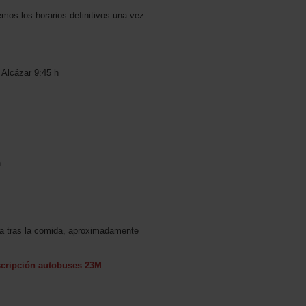
emos los horarios definitivos una vez
· Alcázar 9:45 h
h
ta tras la comida, aproximadamente
scripción autobuses 23M