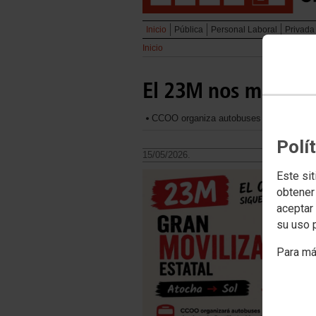
Inicio
Pública
Personal Laboral
Privada
Inicio
El 23M nos moviliz
CCOO organiza autobuses desde Castilla
Polí
15/05/2026.
Este sit
obtener
aceptar 
su uso 
Para má