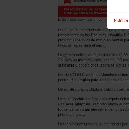
El 23M gran movilizacion por el 0-3
Política
ras la histórica jornada de huelga y movil
trabajadoras de las Escuelas Infantiles 0-3 
próximo sábado 23 de mayo en Madrid para
mejoras reales para el sector.
La gran marcha estatal partirá a las 12:00
Sol bajo un mensaje claro: el ciclo 0-3 nec
suficiente y condiciones laborales dignas 
Desde CCOO Castilla-La Mancha facilitar
puntos de la región para acudir colectivam
Un conflicto que afecta a toda la comu
La movilización del 23M no interpela únic
Escuelas Infantiles. También afecta al co
todas las personas que defienden una educ
primera infancia.
Las reivindicaciones del sector pasan por: