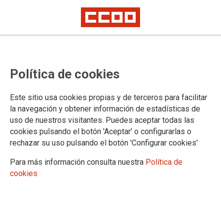
La Consejería regularizará en
Política de cookies
mayo las retribuciones y atrasos
del personal docente en pago
Este sitio usa cookies propias y de terceros para facilitar
delegado de la concertada
la navegación y obtener información de estadísticas de
uso de nuestros visitantes. Puedes aceptar todas las
cookies pulsando el botón 'Aceptar' o configurarlas o
rechazar su uso pulsando el botón 'Configurar cookies'
13/05/2026.
Para más información consulta nuestra
Política de
cookies