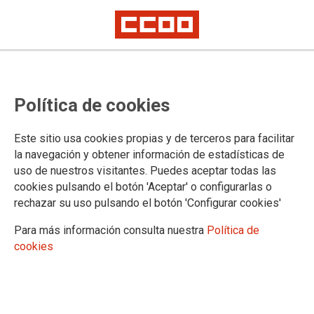
La Mesa Negociadora del
Política de cookies
Convenio de Enseñanza
Concertada se centra en la
Este sitio usa cookies propias y de terceros para facilitar
Clasificación Profesional
la navegación y obtener información de estadísticas de
uso de nuestros visitantes. Puedes aceptar todas las
La Mesa se ha reunido hoy, día 6 de mayo, con el fin de avanzar en la
cookies pulsando el botón 'Aceptar' o configurarlas o
renovación de las categorías profesionales del convenio.
rechazar su uso pulsando el botón 'Configurar cookies'
Para más información consulta nuestra
Política de
06/05/2026.
cookies