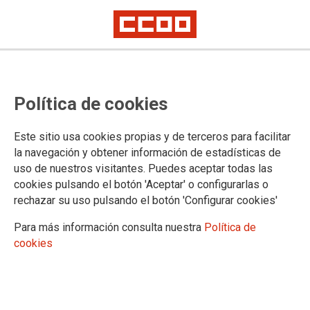
9 y 10 de marzo
Jornadas sindicales de la
Política de cookies
enseñanza concertada
Este sitio usa cookies propias y de terceros para facilitar
Es el momento de abordar las demandas históricas de nuestro sector y
la navegación y obtener información de estadísticas de
ese ha sido el objetivo fundamental de este encuentro.
uso de nuestros visitantes. Puedes aceptar todas las
cookies pulsando el botón 'Aceptar' o configurarlas o
17/03/2026.
rechazar su uso pulsando el botón 'Configurar cookies'
Para más información consulta nuestra
Política de
cookies