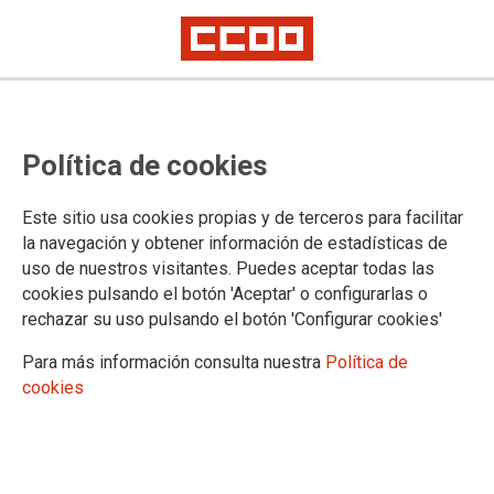
Comprueba en tu nómina de
Política de cookies
enero la subida salarial del
acuerdo estatal firmado por CCOO
Este sitio usa cookies propias y de terceros para facilitar
la navegación y obtener información de estadísticas de
El personal laboral ya puede comprobarlo y en breve se cargarán
uso de nuestros visitantes. Puedes aceptar todas las
también las nóminas del personal docente.
Desde CCOO valoramos que el presidente vea con buenos ojos esta
cookies pulsando el botón 'Aceptar' o configurarlas o
subida y esperamos que ese buen talante se traduzca en mejoras
rechazar su uso pulsando el botón 'Configurar cookies'
retributivas propias para el personal público de Castilla-La Mancha.
Para más información consulta nuestra
Política de
27/01/2026.
cookies