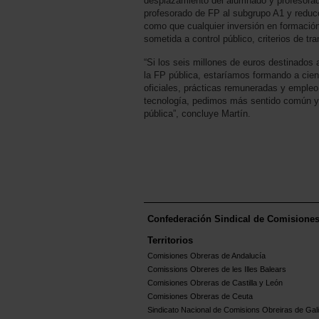
desplazamiento del alumnado y profesorado;
profesorado de FP al subgrupo A1 y reducc
como que cualquier inversión en formación
sometida a control público, criterios de tr
“Si los seis millones de euros destinados 
la FP pública, estaríamos formando a cien
oficiales, prácticas remuneradas y emple
tecnología, pedimos más sentido común 
pública”, concluye Martín.
Confederación Sindical de Comisione
Territorios
Comisiones Obreras de Andalucía
Comissions Obreres de les Illes Balears
Comisiones Obreras de Castilla y León
Comisiones Obreras de Ceuta
Sindicato Nacional de Comisions Obreiras de Gali