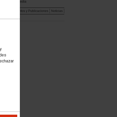
Multimedia
dad
Documentos y Publicaciones
Noticias
 y
edes
rechazar