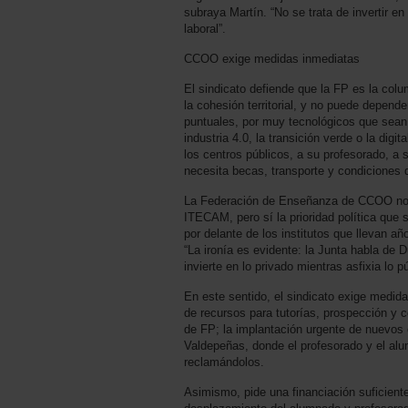
subraya Martín. “No se trata de invertir en 
laboral”.
CCOO exige medidas inmediatas
El sindicato defiende que la FP es la colu
la cohesión territorial, y no puede depend
puntuales, por muy tecnológicos que sean.
industria 4.0, la transición verde o la digit
los centros públicos, a su profesorado, a 
necesita becas, transporte y condiciones 
La Federación de Enseñanza de CCOO no c
ITECAM, pero sí la prioridad política que 
por delante de los institutos que llevan añ
“La ironía es evidente: la Junta habla de D
invierte en lo privado mientras asfixia lo pú
En este sentido, el sindicato exige medid
de recursos para tutorías, prospección y c
de FP; la implantación urgente de nuevos 
Valdepeñas, donde el profesorado y el al
reclamándolos.
Asimismo, pide una financiación suficient