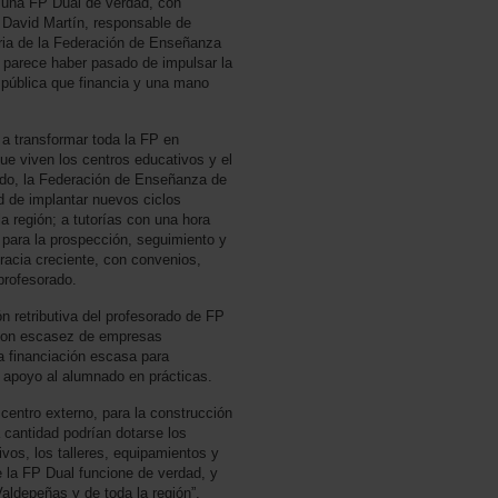
no una FP Dual de verdad, con
ma David Martín, responsable de
ria de la Federación de Enseñanza
parece haber pasado de impulsar la
 pública que financia y una mano
a transformar toda la FP en
ue viven los centros educativos y el
tido, la Federación de Enseñanza de
 de implantar nuevos ciclos
a región; a tutorías con una hora
e para la prospección, seguimiento y
racia creciente, con convenios,
profesorado.
ón retributiva del profesorado de FP
, con escasez de empresas
 financiación escasa para
 apoyo al alumnado en prácticas.
 centro externo, para la construcción
cantidad podrían dotarse los
vos, los talleres, equipamientos y
 la FP Dual funcione de verdad, y
aldepeñas y de toda la región”,