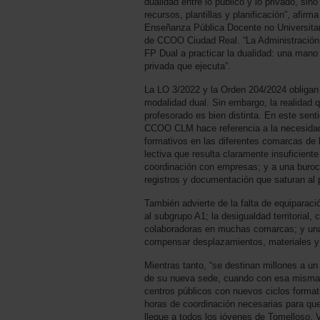
dualidad entre lo público y lo privado, si
recursos, plantillas y planificación”, afir
Enseñanza Pública Docente no Universita
de CCOO Ciudad Real. “La Administración 
FP Dual a practicar la dualidad: una mano
privada que ejecuta”.
La LO 3/2022 y la Orden 204/2024 obligan 
modalidad dual. Sin embargo, la realidad q
profesorado es bien distinta. En este sen
CCOO CLM hace referencia a la necesidad
formativos en las diferentes comarcas de l
lectiva que resulta claramente insuficient
coordinación con empresas; y a una buroc
registros y documentación que saturan al 
También advierte de la falta de equiparaci
al subgrupo A1; la desigualdad territorial
colaboradoras en muchas comarcas; y una
compensar desplazamientos, materiales y
Mientras tanto, “se destinan millones a un
de su nueva sede, cuando con esa misma 
centros públicos con nuevos ciclos formati
horas de coordinación necesarias para que
llegue a todos los jóvenes de Tomelloso, V