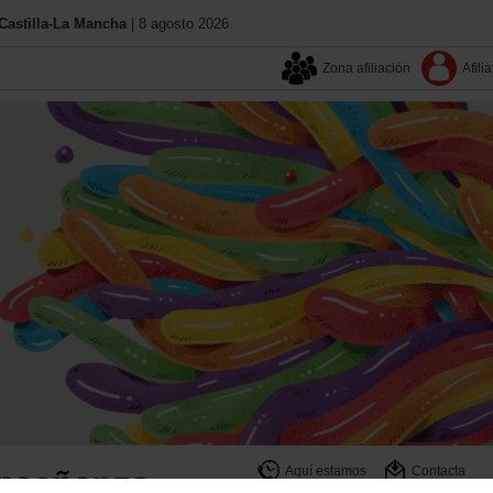
astilla-La Mancha
| 8 agosto 2026.
Zona afiliación
Afilia
Aquí estamos
Contacta