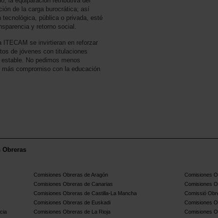
 la equiparación retributiva del
ión de la carga burocrática; así
 tecnológica, pública o privada, esté
ansparencia y retorno social.
a ITECAM se invirtieran en reforzar
tos de jóvenes con titulaciones
o estable. No pedimos menos
y más compromiso con la educación
s Obreras
Comisiones Obreras de Aragón
Comisiones Ob
Comisiones Obreras de Canarias
Comisiones O
Comisiones Obreras de Castilla-La Mancha
Comissió Obre
Comisiones Obreras de Euskadi
Comisiones O
cia
Comisiones Obreras de La Rioja
Comisiones O