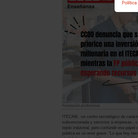
Política
Formación profesional
ITECAM, -un centro tecnológico de caráct
subvencionada y servicios a empresas-, cu
tejido industrial, pero confundir ese papel
pública es un error grave. “Lo que hoy ne