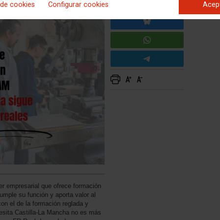
 de cookies
Configurar cookies
Acep
er empresarial que ofrece formación
mple su función y aporta valor al
 con el de la formación reglada y
cesita Castilla-La Mancha no es más