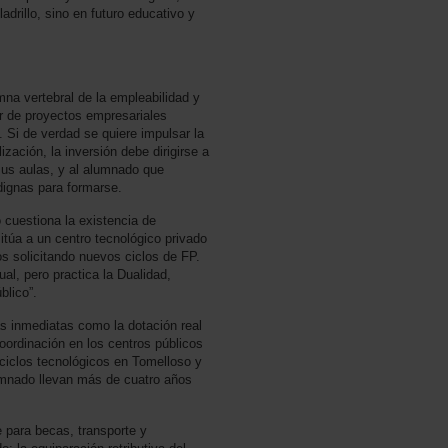
ladrillo, sino en futuro educativo y
mna vertebral de la empleabilidad y
er de proyectos empresariales
 Si de verdad se quiere impulsar la
alización, la inversión debe dirigirse a
sus aulas, y al alumnado que
dignas para formarse.
uestiona la existencia de
sitúa a un centro tecnológico privado
os solicitando nuevos ciclos de FP.
ual, pero practica la Dualidad,
blico”.
as inmediatas como la dotación real
oordinación en los centros públicos
ciclos tecnológicos en Tomelloso y
umnado llevan más de cuatro años
e para becas, transporte y