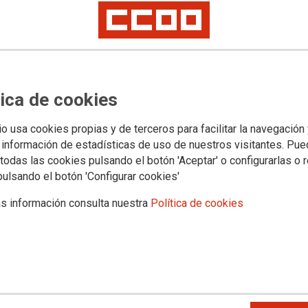
Territorios
Servicios
 y Concertada
Universidad
Formacion
Empleo
Salud Laboral
Mujer e Igual
se priorice una inversión
tica de cookies
ECAM mientras la FP pública
io usa cookies propias y de terceros para facilitar la navegación
cursos reales
 información de estadísticas de uso de nuestros visitantes. Pu
todas las cookies pulsando el botón 'Aceptar' o configurarlas o 
LM valora toda inversión que impulse la formación
pulsando el botón 'Configurar cookies'
 pero no puede permanecer callada ante una realidad
nuncia con entusiasmo los seis millones de euros
s información consulta nuestra
Política de cookies
 la Formación Profesional pública en nuestra región
 financiación que necesita para convertirse en la “FP Dual”